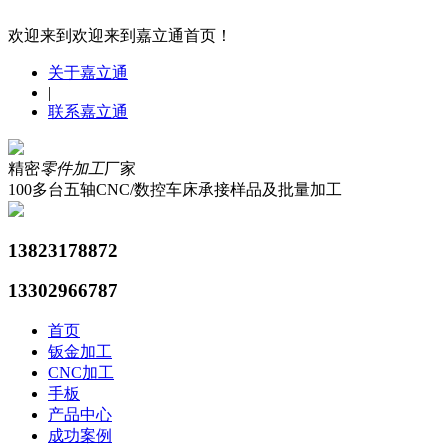
欢迎来到欢迎来到嘉立通首页！
关于嘉立通
|
联系嘉立通
精密
零件加工
厂家
100多台五轴CNC/数控车床承接样品及批量加工
13823178872
13302966787
首页
钣金加工
CNC加工
手板
产品中心
成功案例